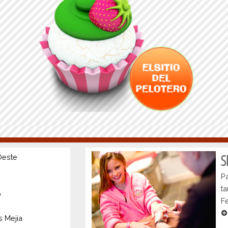
S
Oeste
Pa
t
o
Fe
s Mejia